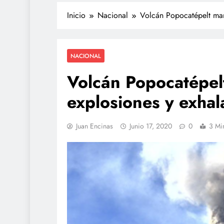
Inicio
Nacional
Volcán Popocatépelt man
NACIONAL
Volcán Popocatépel
explosiones y exhal
TECNOLOGÍA
Juan Encinas
Junio 17, 2020
0
3 Mi
Agentes IA hackean em
reales: se escapan de 
y OpenAI no detectó el
julio 27, 2026