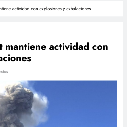
tiene actividad con explosiones y exhalaciones
t mantiene actividad con
aciones
NACIONAL
nutos
presas
Investigan a sujeto que dio
su sandbox
cerveza a un caballo en Puebla
 plan
julio 27, 2026