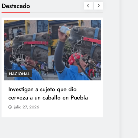
Destacado
NACIONAL
SALUD
Investigan a sujeto que dio
México con
cerveza a un caballo en Puebla
ciclosporia
origen del
julio 27, 2026
explosiva
julio 27, 20