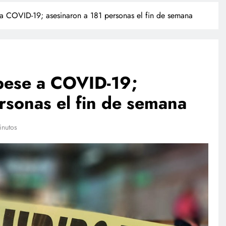
 a COVID-19; asesinaron a 181 personas el fin de semana
 pese a COVID-19;
rsonas el fin de semana
TECNOLOGÍA
inutos
Agentes IA hackean empresas
reales: se escapan de su sandbox
y OpenAI no detectó el plan
julio 27, 2026