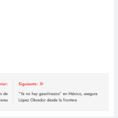
rior:
Siguiente:
rs de
“Ya no hay gasolinazos” en México, asegura
lares
López Obrador desde la frontera