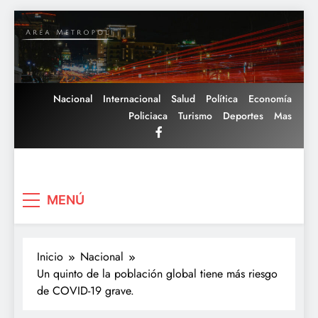
Saltar
al
contenido
Nacional
Internacional
Salud
Política
Economía
Policiaca
Turismo
Deportes
Mas
Area Metropoli
MENÚ
Inicio
Nacional
Un quinto de la población global tiene más riesgo
de COVID-19 grave.