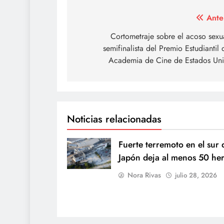
Navegación
Ante
de
Cortometraje sobre el acoso sexu
semifinalista del Premio Estudiantil 
entradas
Academia de Cine de Estados Uni
Noticias relacionadas
Fuerte terremoto en el sur 
Japón deja al menos 50 he
Nora Rivas
julio 28, 2026