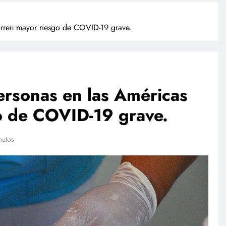
orren mayor riesgo de COVID-19 grave.
ersonas en las Américas
o de COVID-19 grave.
NACIONAL
SAL
nutos
as
Investigan a sujeto que dio
Méx
ndbox
cerveza a un caballo en Puebla
cic
ori
julio 27, 2026
exp
j