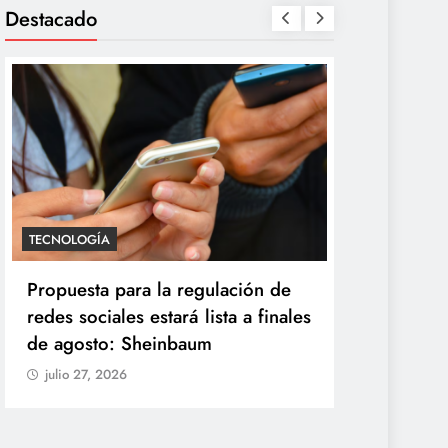
Destacado
UD
TECNOLOGÍA
ico confirma 33 casos de
Propuesta para la
losporiasis y rechaza ser
redes sociales esta
gen del brote de diarrea
de agosto: Shei
losiva
julio 27, 2026
ulio 27, 2026