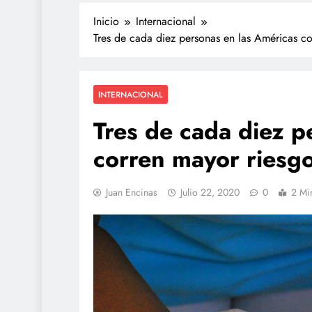
Inicio
Internacional
Tres de cada diez personas en las Américas c
INTERNACIONAL
Tres de cada diez p
corren mayor riesg
TECNOLOGÍA
Juan Encinas
Julio 22, 2020
0
2 Mi
Agentes IA hackean empres
reales: se escapan de su sa
y OpenAI no detectó el plan
julio 27, 2026