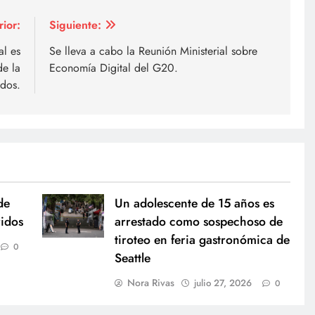
rior:
Siguiente:
al es
Se lleva a cabo la Reunión Ministerial sobre
de la
Economía Digital del G20.
dos.
de
Un adolescente de 15 años es
ridos
arrestado como sospechoso de
tiroteo en feria gastronómica de
0
Seattle
Nora Rivas
julio 27, 2026
0