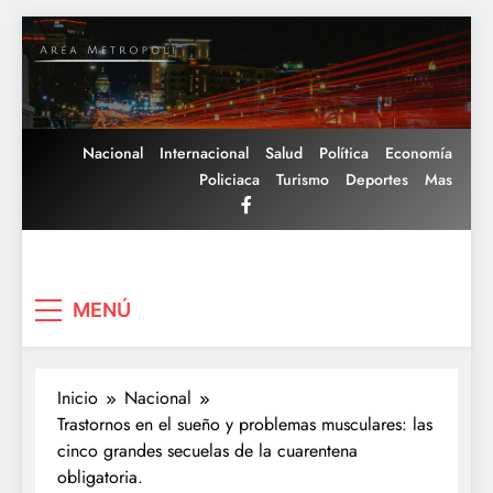
Saltar
al
contenido
Nacional
Internacional
Salud
Política
Economía
Policiaca
Turismo
Deportes
Mas
Area Metropoli
MENÚ
Inicio
Nacional
Trastornos en el sueño y problemas musculares: las
cinco grandes secuelas de la cuarentena
obligatoria.