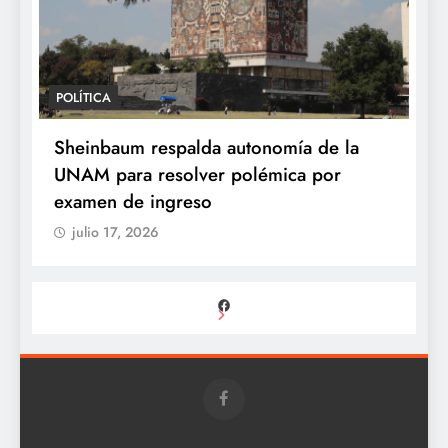
POLÍTICA
POLÍT
Sheinbaum desaparece la Vocería de la
Shei
Presidencia y crea nueva Unidad de
UNAM
Ayudantía
exam
julio 17, 2026
jul
Facebook