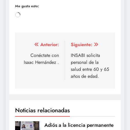
Me gusta esto:
Cargando...
Navegación
Anterior:
Siguiente:
de
Conéctate con
INSABI solicita
Isaac Hernández .
personal de la
entradas
salud entre 60 y 65
años de edad.
Noticias relacionadas
Adiós a la licencia permanente