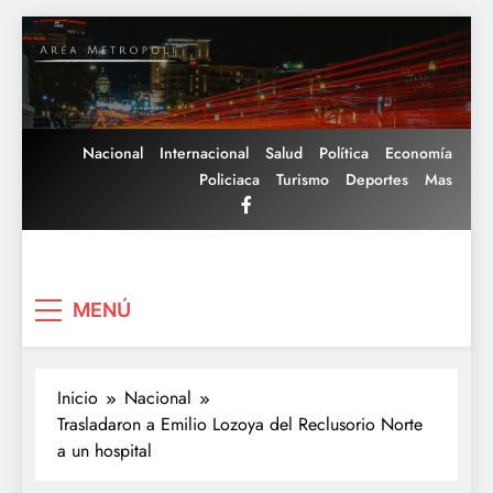
Saltar
al
contenido
Nacional
Internacional
Salud
Política
Economía
Policiaca
Turismo
Deportes
Mas
Area Metropoli
MENÚ
Inicio
Nacional
Trasladaron a Emilio Lozoya del Reclusorio Norte
a un hospital