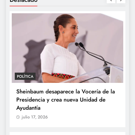
POLÍTICA
P
Sheinbaum desaparece la Vocería de la
S
Presidencia y crea nueva Unidad de
U
Ayudantía
e
julio 17, 2026