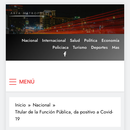
Saltar
al
contenido
Nacional
Internacional
Salud
Política
Economía
Policiaca
Turismo
Deportes
Mas
Area Metropoli
MENÚ
Inicio
Nacional
Titular de la Función Pública, da positivo a Covid-
19