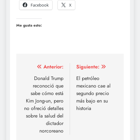
Facebook
X
Me gusta esto:
Navegación
Anterior:
Siguiente:
de
Donald Trump
El petróleo
reconoció que
mexicano cae al
entradas
sabe cómo está
segundo precio
Kim Jong-un, pero
más bajo en su
no ofreció detalles
historia
sobre la salud del
dictador
norcoreano