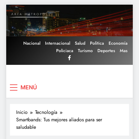
Saltar
al
contenido
Nacional
Internacional
Salud
Política
Economía
Policiaca
Turismo
Deportes
Mas
Area Metropoli
MENÚ
Inicio
Tecnología
Smartbands: Tus mejores aliados para ser
saludable