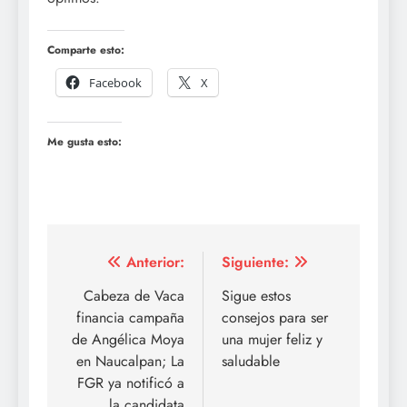
Comparte esto:
Facebook
X
Me gusta esto:
Navegación
Anterior:
Siguiente:
de
Cabeza de Vaca
Sigue estos
financia campaña
consejos para ser
entradas
de Angélica Moya
una mujer feliz y
en Naucalpan; La
saludable
FGR ya notificó a
la candidata