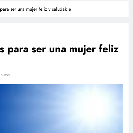
para ser una mujer feliz y saludable
s para ser una mujer feliz
TECNOLOGÍA
inutos
Agentes IA hackean empresas
reales: se escapan de su sandbox
y OpenAI no detectó el plan
febrero 27, 2026