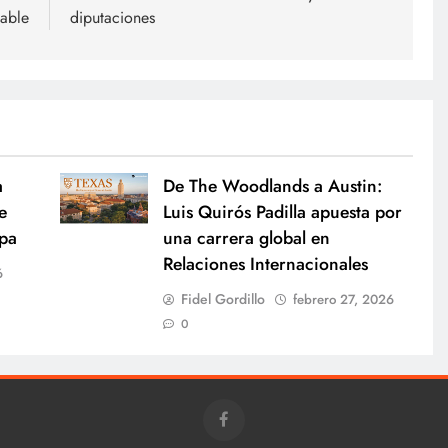
dable
diputaciones
a
De The Woodlands a Austin:
e
Luis Quirós Padilla apuesta por
opa
una carrera global en
Relaciones Internacionales
6
Fidel Gordillo
febrero 27, 2026
0