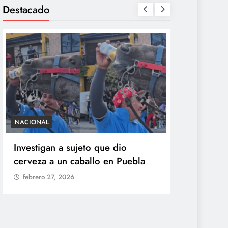
Destacado
NACIONAL
SALUD
Investigan a sujeto que dio
México con
cerveza a un caballo en Puebla
ciclosporia
origen del
febrero 27, 2026
explosiva
febrero 27,