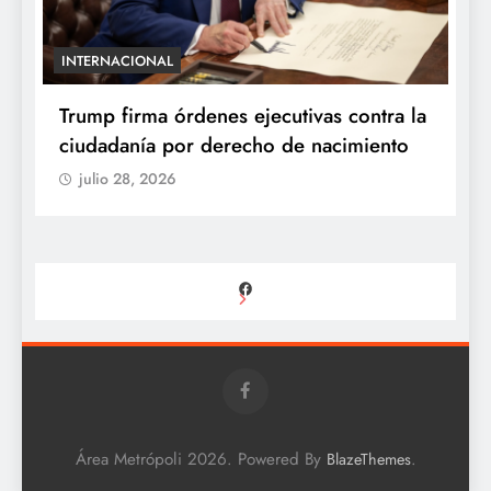
INTERNACIONAL
E
e
Trump firma órdenes ejecutivas contra la
“
ciudadanía por derecho de nacimiento
r
p
julio 28, 2026
Facebook
Área Metrópoli 2026. Powered By
.
BlazeThemes