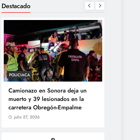
Destacado
POLICIACA
POLÍTICA
Camionazo en Sonora deja un
Sheinbaum 
muerto y 39 lesionados en la
de la Pres
carretera Obregón-Empalme
Unidad de 
julio 27, 2026
julio 27, 20