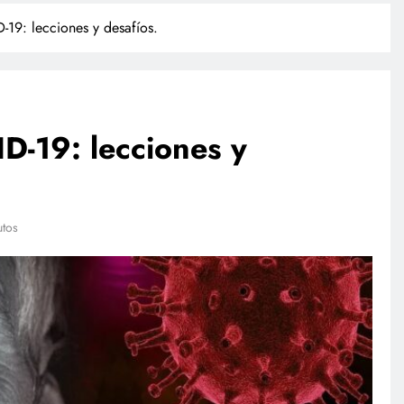
19: lecciones y desafíos.
D-19: lecciones y
TECNOLOGÍA
utos
Propuesta para la regulación de
redes sociales estará lista a finales
de agosto: Sheinbaum
julio 27, 2026