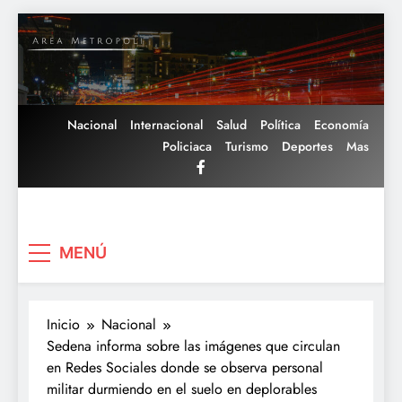
Saltar
al
contenido
Nacional
Internacional
Salud
Política
Economía
Policiaca
Turismo
Deportes
Mas
Area Metropoli
MENÚ
Inicio
Nacional
Sedena informa sobre las imágenes que circulan
en Redes Sociales donde se observa personal
militar durmiendo en el suelo en deplorables