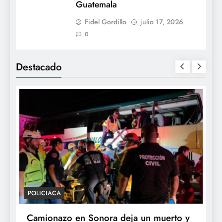
Guatemala
Fidel Gordillo
julio 17, 2026
0
Destacado
POLICIACA
P
Camionazo en Sonora deja un muerto y
S