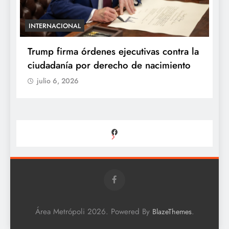
INTERNACIONAL
E
e
Trump firma órdenes ejecutivas contra la
“
ciudadanía por derecho de nacimiento
r
p
julio 6, 2026
Facebook
Área Metrópoli 2026. Powered By
.
BlazeThemes