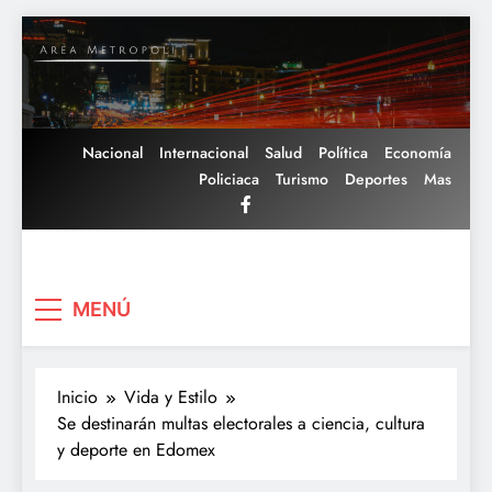
Saltar
al
contenido
Nacional
Internacional
Salud
Política
Economía
Policiaca
Turismo
Deportes
Mas
Area Metropoli
MENÚ
Inicio
Vida y Estilo
Se destinarán multas electorales a ciencia, cultura
y deporte en Edomex