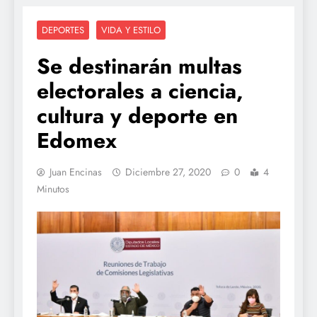
DEPORTES
VIDA Y ESTILO
Se destinarán multas
electorales a ciencia,
cultura y deporte en
Edomex
Juan Encinas
Diciembre 27, 2020
0
4
Minutos