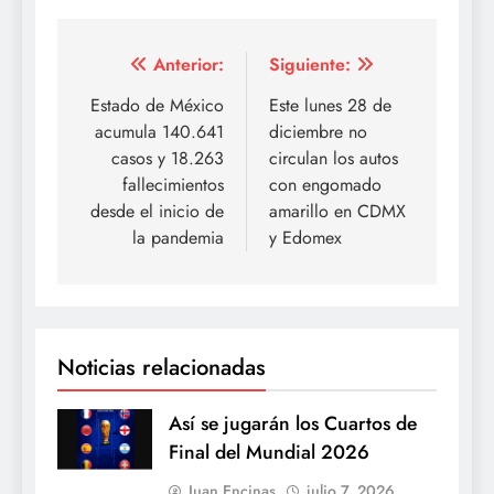
Navegación
Anterior:
Siguiente:
de
Estado de México
Este lunes 28 de
acumula 140.641
diciembre no
entradas
casos y 18.263
circulan los autos
fallecimientos
con engomado
desde el inicio de
amarillo en CDMX
la pandemia
y Edomex
Noticias relacionadas
Así se jugarán los Cuartos de
Final del Mundial 2026
Juan Encinas
julio 7, 2026