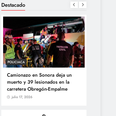
Destacado
POLICIACA
POLÍTICA
Camionazo en Sonora deja un
Sheinbaum 
muerto y 39 lesionados en la
de la Pres
carretera Obregón-Empalme
Unidad de 
julio 17, 2026
julio 17, 20