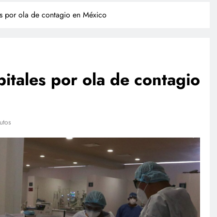
es por ola de contagio en México
itales por ola de contagio
TECNOLOGÍA
utos
Propuesta para la regulación de
redes sociales estará lista a finales
de agosto: Sheinbaum
julio 17, 2026