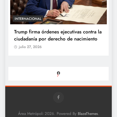
INTERNACIONAL
E
e
Trump firma órdenes ejecutivas contra la
“
ciudadanía por derecho de nacimiento
r
p
julio 27, 2026
Facebook
Área Metrópoli 2026. Powered By
.
BlazeThemes