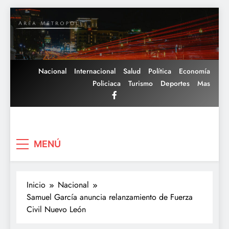
Saltar
al
contenido
Nacional
Internacional
Salud
Política
Economía
Policiaca
Turismo
Deportes
Mas
Area Metropoli
MENÚ
Inicio
Nacional
Samuel García anuncia relanzamiento de Fuerza
Civil Nuevo León