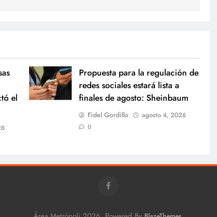
sas
Propuesta para la regulación de
redes sociales estará lista a
tó el
finales de agosto: Sheinbaum
Fidel Gordillo
agosto 4, 2026
0
26
Área Metrópoli 2026. Powered By
.
BlazeThemes