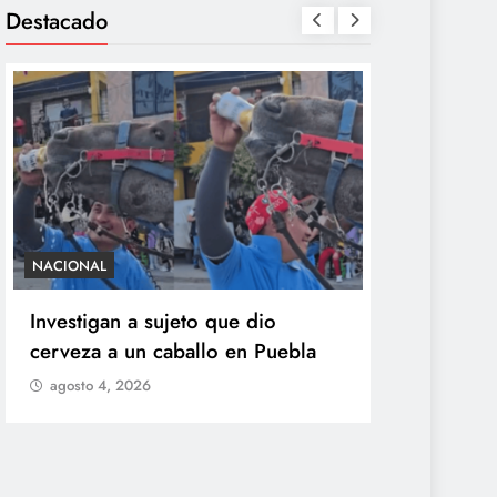
Destacado
NACIONAL
SALUD
Investigan a sujeto que dio
México con
cerveza a un caballo en Puebla
ciclosporia
origen del
agosto 4, 2026
explosiva
agosto 4, 2