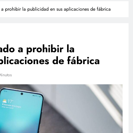
prohibir la publicidad en sus aplicaciones de fábrica
o a prohibir la
plicaciones de fábrica
TECNOLOGÍA
Minutos
Agentes IA hackean empresas
reales: se escapan de su sandbox
y OpenAI no detectó el plan
agosto 4, 2026