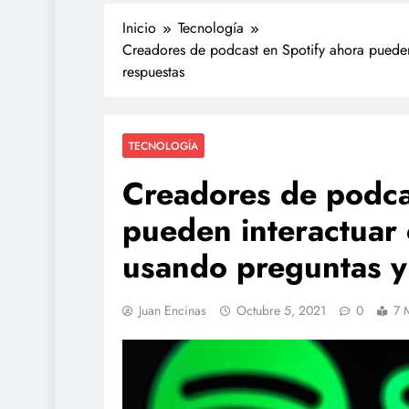
Inicio
Tecnología
Creadores de podcast en Spotify ahora pueden
respuestas
TECNOLOGÍA
Creadores de podca
pueden interactuar
usando preguntas y
Juan Encinas
Octubre 5, 2021
0
7 