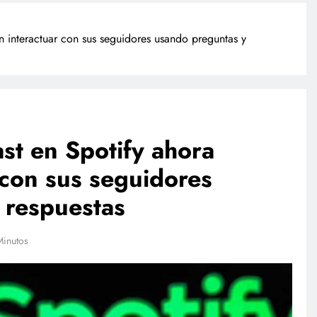
 interactuar con sus seguidores usando preguntas y
st en Spotify ahora
 con sus seguidores
POLICIACA
 respuestas
Adulto mayor que murió
atropellado fue empujado, revela
video
Minutos
agosto 4, 2026