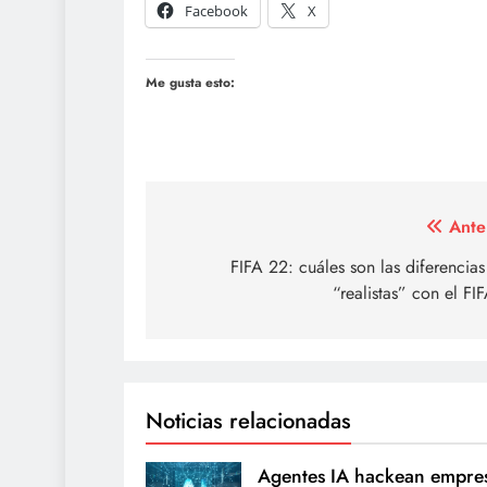
Facebook
X
Me gusta esto:
Navegación
Ante
de
FIFA 22: cuáles son las diferencia
“realistas” con el FI
entradas
Noticias relacionadas
Agentes IA hackean empre