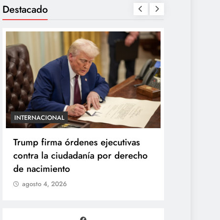
Destacado
INTERNACIONAL
ENTRETENIMIE
Trump firma órdenes ejecutivas
“Yanet es 
contra la ciudadanía por derecho
Gomita rea
de nacimiento
duelo de p
agosto 4, 2026
agosto 4, 2