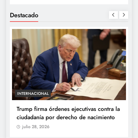
Destacado
INTERNACIONAL
E
e
Trump firma órdenes ejecutivas contra la
“
ciudadanía por derecho de nacimiento
r
p
julio 28, 2026