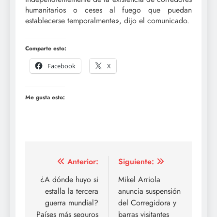
humanitarios o ceses al fuego que puedan
establecerse temporalmente», dijo el comunicado.
Comparte esto:
Facebook
X
Me gusta esto:
Navegación
Anterior:
Siguiente:
de
¿A dónde huyo si
Mikel Arriola
estalla la tercera
anuncia suspensión
entradas
guerra mundial?
del Corregidora y
Países más seguros
barras visitantes