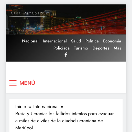
Saltar
al
contenido
Nacional
Internacional
Salud
Política
Economía
Policiaca
Turismo
Deportes
Mas
Area Metropoli
MENÚ
Inicio
Internacional
Rusia y Ucrania: los fallidos intentos para evacuar
a miles de civiles de la ciudad ucraniana de
Mariúpol