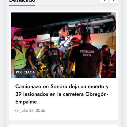
POLICIACA
P
Camionazo en Sonora deja un muerto y
S
39 lesionados en la carretera Obregón-
P
Empalme
A
julio 27, 2026