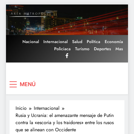
Saltar
al
contenido
Nacional
Internacional
Salud
Política
Economía
Policiaca
Turismo
Deportes
Mas
Area Metropoli
MENÚ
Inicio
Internacional
Rusia y Ucrania: el amenazante mensaje de Putin
contra la «escoria y los traidores» entre los rusos
que se alinean con Occidente