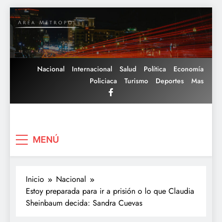
Saltar
al
contenido
Nacional
Internacional
Salud
Política
Economía
Policiaca
Turismo
Deportes
Mas
Area Metropoli
MENÚ
Inicio
Nacional
Estoy preparada para ir a prisión o lo que Claudia
Sheinbaum decida: Sandra Cuevas