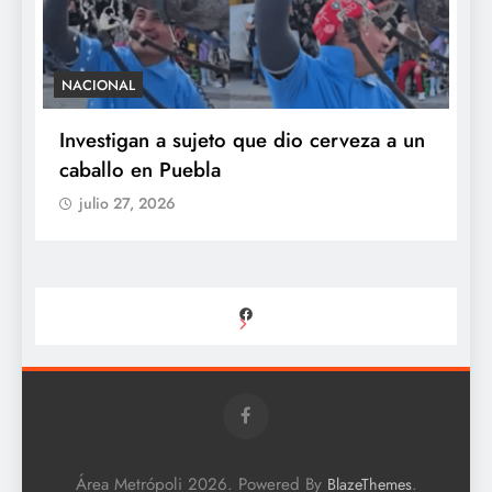
NACIONAL
S
e
Investigan a sujeto que dio cerveza a un
M
caballo en Puebla
c
b
julio 27, 2026
Facebook
Área Metrópoli 2026. Powered By
.
BlazeThemes