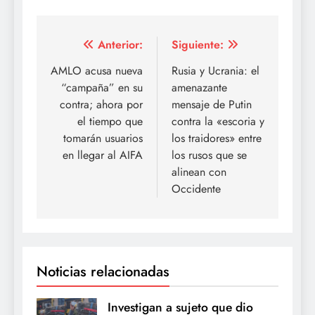
Navegación
Anterior:
Siguiente:
de
AMLO acusa nueva
Rusia y Ucrania: el
“campaña” en su
amenazante
entradas
contra; ahora por
mensaje de Putin
el tiempo que
contra la «escoria y
tomarán usuarios
los traidores» entre
en llegar al AIFA
los rusos que se
alinean con
Occidente
Noticias relacionadas
Investigan a sujeto que dio