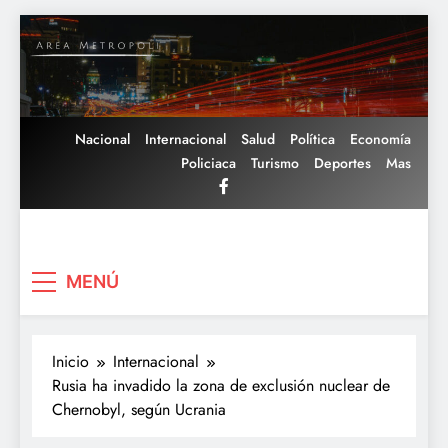
Saltar
al
contenido
Nacional
Internacional
Salud
Política
Economía
Policiaca
Turismo
Deportes
Mas
Area Metropoli
MENÚ
Inicio
Internacional
Rusia ha invadido la zona de exclusión nuclear de
Chernobyl, según Ucrania