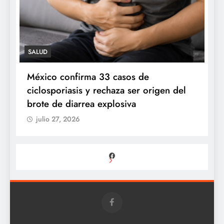
SALUD
n
México confirma 33 casos de
P
ciclosporiasis y rechaza ser origen del
s
brote de diarrea explosiva
julio 27, 2026
Facebook