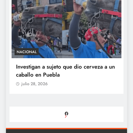
NACIONAL
S
e
Investigan a sujeto que dio cerveza a un
M
caballo en Puebla
c
b
julio 28, 2026
Facebook