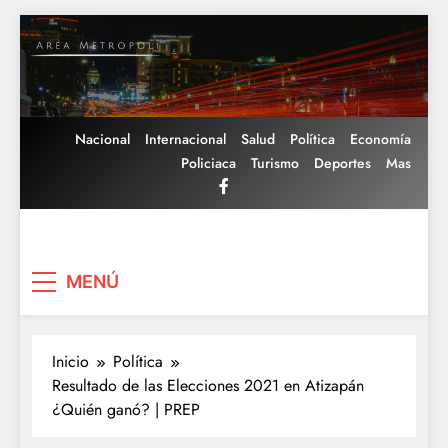
Saltar
al
contenido
Nacional
Internacional
Salud
Política
Economía
Policiaca
Turismo
Deportes
Mas
Area Metropoli
MENÚ
Inicio
Política
Resultado de las Elecciones 2021 en Atizapán
¿Quién ganó? | PREP