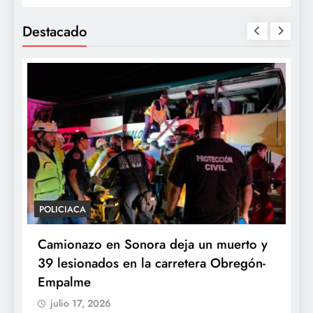
Destacado
POLICIACA
P
Camionazo en Sonora deja un muerto y
S
39 lesionados en la carretera Obregón-
P
Empalme
A
julio 17, 2026