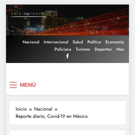
Saltar
al
contenido
Nacional
Internacional
Salud
Política
Economía
Policiaca
Turismo
Deportes
Mas
Area Metropoli
MENÚ
Inicio
Nacional
Reporte diario, Covid-19 en México.