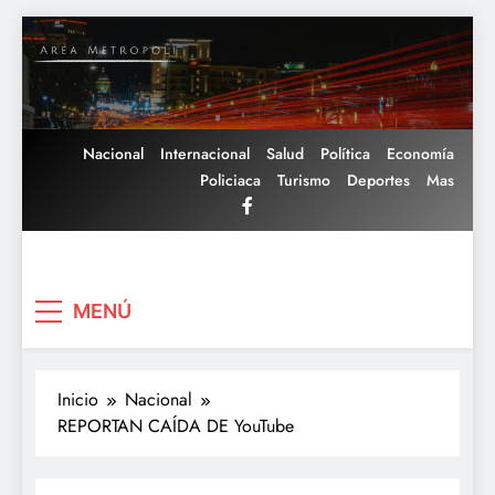
Saltar
al
contenido
Nacional
Internacional
Salud
Política
Economía
Policiaca
Turismo
Deportes
Mas
Area Metropoli
MENÚ
Inicio
Nacional
REPORTAN CAÍDA DE YouTube