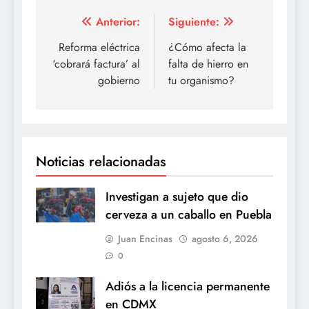
Navegación
Anterior:
Siguiente:
de
Reforma eléctrica
¿Cómo afecta la
‘cobrará factura’ al
falta de hierro en
entradas
gobierno
tu organismo?
Noticias relacionadas
Investigan a sujeto que dio
cerveza a un caballo en Puebla
Juan Encinas
agosto 6, 2026
0
Adiós a la licencia permanente
en CDMX