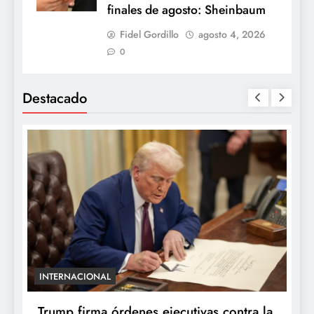
finales de agosto: Sheinbaum
Fidel Gordillo
agosto 4, 2026
0
Destacado
INTERNACIONAL
E
e
Trump firma órdenes ejecutivas contra la
“