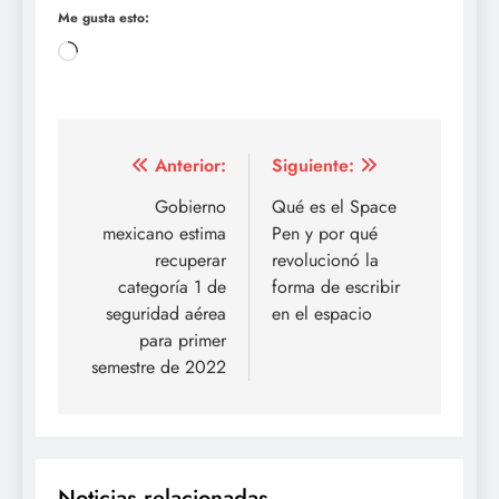
Me gusta esto:
Cargando...
Navegación
Anterior:
Siguiente:
de
Gobierno
Qué es el Space
mexicano estima
Pen y por qué
entradas
recuperar
revolucionó la
categoría 1 de
forma de escribir
seguridad aérea
en el espacio
para primer
semestre de 2022
Noticias relacionadas