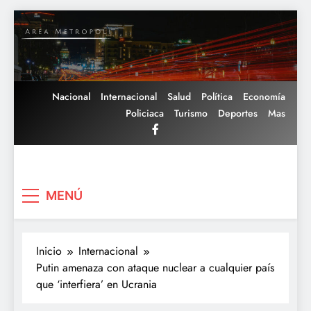
Saltar
al
contenido
Nacional
Internacional
Salud
Política
Economía
Policiaca
Turismo
Deportes
Mas
Area Metropoli
MENÚ
Inicio
Internacional
Putin amenaza con ataque nuclear a cualquier país
que ‘interfiera’ en Ucrania