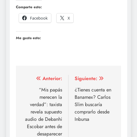
Comparte esto:
Facebook
X
Me gusta esto:
Navegación
Anterior:
Siguiente:
de
“Mis papás
¿Tienes cuenta en
merecen la
Banamex? Carlos
entradas
verdad”: taxista
Slim buscaría
revela supuesto
comprarlo desde
audio de Debanhi
Inbursa
Escobar antes de
desaparecer