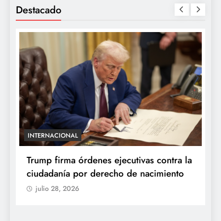
Destacado
INTERNACIONAL
E
e
Trump firma órdenes ejecutivas contra la
“
ciudadanía por derecho de nacimiento
r
p
julio 28, 2026