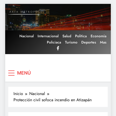
Saltar
al
contenido
Nacional
Internacional
Salud
Política
Economía
Policiaca
Turismo
Deportes
Mas
Area Metropoli
MENÚ
Inicio
Nacional
Protección civil sofoca incendio en Atizapán