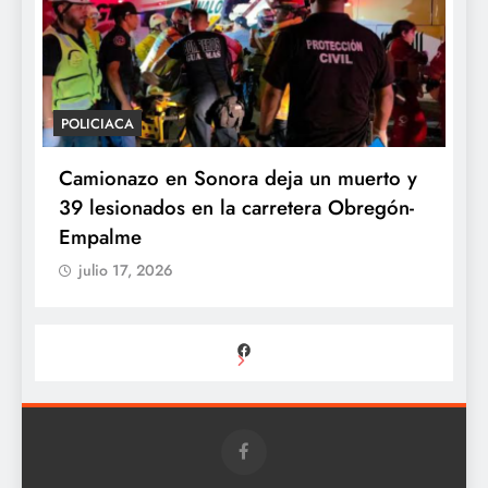
POLICIACA
P
Camionazo en Sonora deja un muerto y
S
39 lesionados en la carretera Obregón-
P
Empalme
A
julio 17, 2026
Facebook