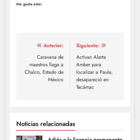
Me gusta esto:
Navegación
Anterior:
Siguiente:
de
Caravana de
Activan Alerta
maestros llega a
Amber para
entradas
Chalco, Estado de
localizar a Paula,
México
desapareció en
Tecámac
Noticias relacionadas
Adiós a la licencia permanente