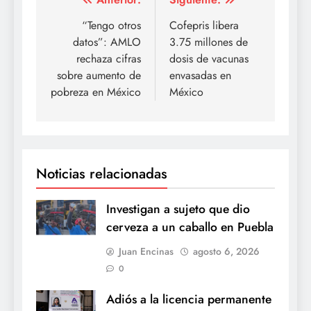
Navegación
de
“Tengo otros
Cofepris libera
datos”: AMLO
3.75 millones de
entradas
rechaza cifras
dosis de vacunas
sobre aumento de
envasadas en
pobreza en México
México
Noticias relacionadas
Investigan a sujeto que dio
cerveza a un caballo en Puebla
Juan Encinas
agosto 6, 2026
0
Adiós a la licencia permanente