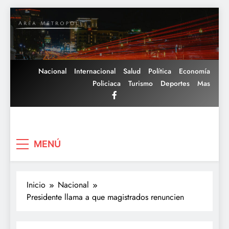
Saltar
al
contenido
Nacional
Internacional
Salud
Política
Economía
Policiaca
Turismo
Deportes
Mas
Area Metropoli
MENÚ
Inicio
Nacional
Presidente llama a que magistrados renuncien