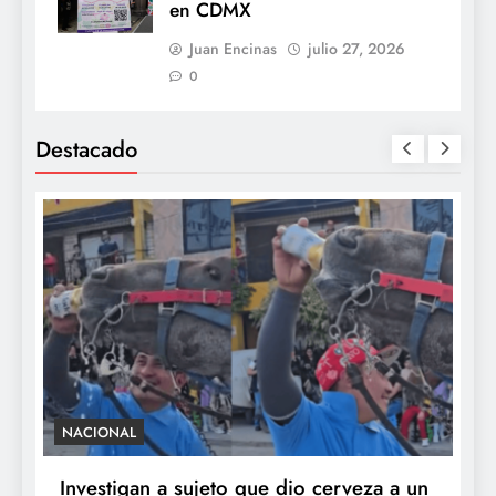
en CDMX
Juan Encinas
julio 27, 2026
0
Destacado
NACIONAL
S
e
Investigan a sujeto que dio cerveza a un
M