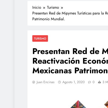
Inicio
Turismo
Presentan Red de Mipymes Turísticas para la 
Patrimonio Mundial.
TURISMO
Presentan Red de Mi
Reactivación Econó
POLICIACA
Mexicanas Patrimon
Adulto mayor que mur
atropellado fue empuj
video
Juan Encinas
Agosto 1, 2020
0
3 M
abril 26, 2023