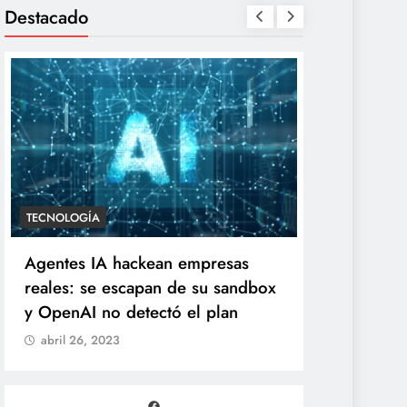
Destacado
ENTRETENIMIENTO
TECNOLOGÍA
“Yanet es gomita premium”:
Agentes IA
Gomita reacciona al inesperado
reales: se
duelo de parecidos en redes
y OpenAI n
abril 26, 2023
abril 26, 20