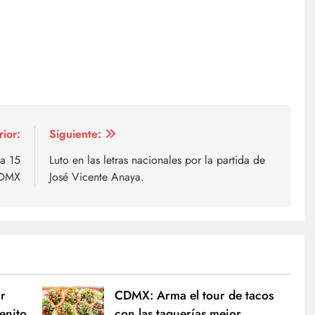
rior:
Siguiente:
a 15
Luto en las letras nacionales por la partida de
CDMX
José Vicente Anaya.
ar
CDMX: Arma el tour de tacos
Benito
con las taquerías mejor