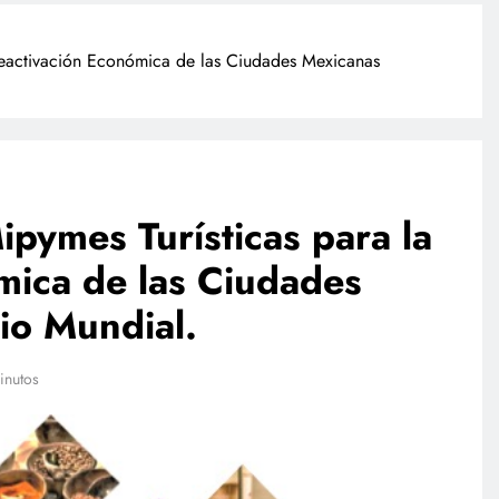
Reactivación Económica de las Ciudades Mexicanas
pymes Turísticas para la
mica de las Ciudades
INTERNACIONAL
io Mundial.
ió
Trump firma órdenes ejecutivas
ado, revela
contra la ciudadanía por derecho
de nacimiento
inutos
abril 26, 2023