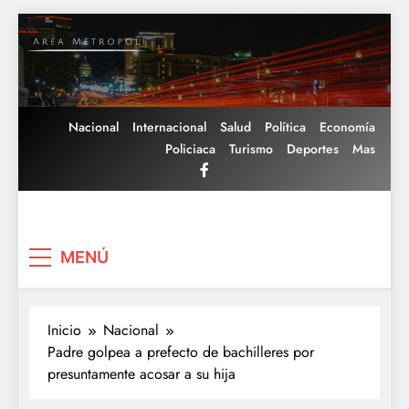
Saltar
al
contenido
Nacional
Internacional
Salud
Política
Economía
Policiaca
Turismo
Deportes
Mas
Area Metropoli
MENÚ
Inicio
Nacional
Padre golpea a prefecto de bachilleres por
presuntamente acosar a su hija