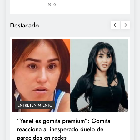
0
Destacado
ENTRETENIMIENTO
a
“Yanet es gomita premium”: Gomita
A
reacciona al inesperado duelo de
e
parecidos en redes
d