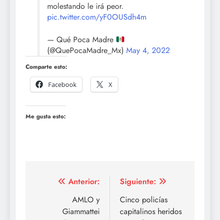
molestando le irá peor.
pic.twitter.com/yF0OUSdh4m
— Qué Poca Madre
(@QuePocaMadre_Mx)
May 4, 2022
Comparte esto:
Facebook
X
Me gusta esto:
Navegación
Anterior:
Siguiente:
de
AMLO y
Cinco policías
Giammattei
capitalinos heridos
entradas