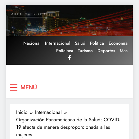
Saltar
al
contenido
Nacional
Internacional
Salud
Política
Economía
Policiaca
Turismo
Deportes
Mas
Area Metropoli
MENÚ
Inicio
Internacional
Organización Panamericana de la Salud: COVID-
19 afecta de manera desproporcionada a las
mujeres