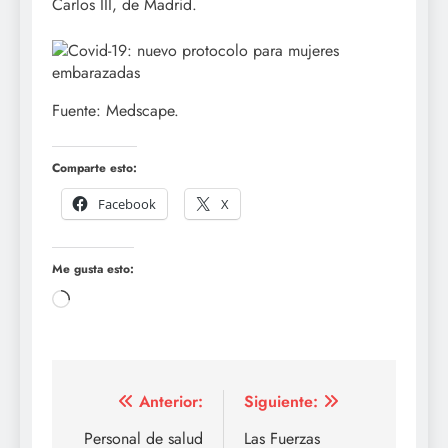
Carlos III, de Madrid.
Fuente: Medscape.
Comparte esto:
Facebook
X
Me gusta esto:
Cargando...
Navegación
Anterior:
Siguiente:
de
Personal de salud
Las Fuerzas