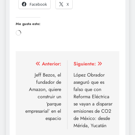
Facebook
X
Me gusta esto:
Cargando...
Navegación
Anterior:
Siguiente:
de
Jeff Bezos, el
López Obrador
fundador de
aseguró que es
entradas
Amazon, quiere
falso que con
construir un
Reforma Eléctrica
‘parque
se vayan a disparar
empresarial’ en el
emisiones de CO2
espacio
de México: desde
Mérida, Yucatán