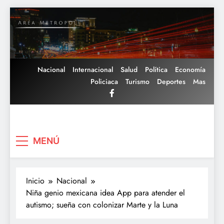
Saltar
al
contenido
Nacional
Internacional
Salud
Política
Economía
Policiaca
Turismo
Deportes
Mas
Area Metropoli
MENÚ
Inicio
Nacional
Niña genio mexicana idea App para atender el
autismo; sueña con colonizar Marte y la Luna