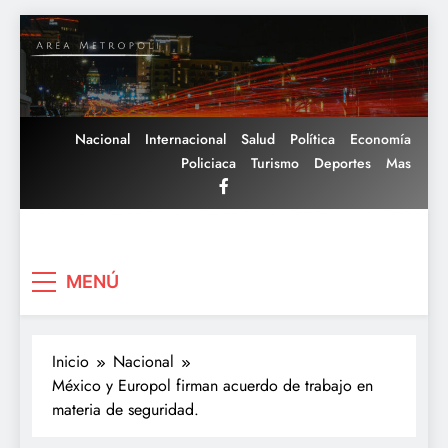
Saltar
al
contenido
Nacional
Internacional
Salud
Política
Economía
Policiaca
Turismo
Deportes
Mas
Area Metropoli
MENÚ
Inicio
Nacional
México y Europol firman acuerdo de trabajo en
materia de seguridad.