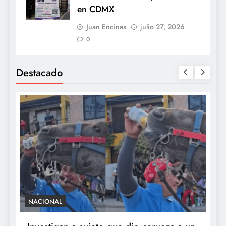
en CDMX
Juan Encinas
julio 27, 2026
0
Destacado
NACIONAL
S