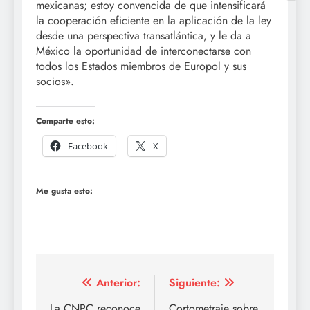
mexicanas; estoy convencida de que intensificará
la cooperación eficiente en la aplicación de la ley
desde una perspectiva transatlántica, y le da a
México la oportunidad de interconectarse con
todos los Estados miembros de Europol y sus
socios».
Comparte esto:
Facebook
X
Me gusta esto:
Navegación
Anterior:
Siguiente:
La CNPC reconoce
Cortometraje sobre