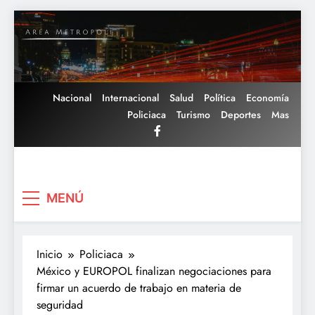
Saltar
al
contenido
Nacional
Internacional
Salud
Política
Economía
Policiaca
Turismo
Deportes
Mas
Area Metropoli
MENÚ
Inicio
Policiaca
México y EUROPOL finalizan negociaciones para
firmar un acuerdo de trabajo en materia de
seguridad