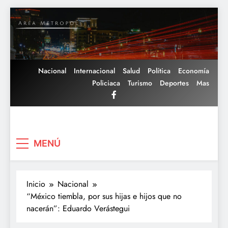
Saltar
al
contenido
Nacional
Internacional
Salud
Política
Economía
Policiaca
Turismo
Deportes
Mas
Area Metropoli
MENÚ
Inicio
Nacional
“México tiembla, por sus hijas e hijos que no
nacerán”: Eduardo Verástegui