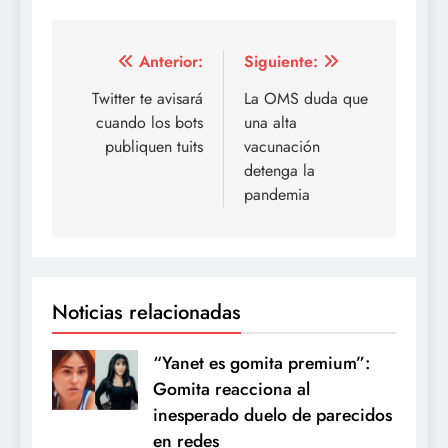
Navegación
Anterior:
Siguiente:
de
Twitter te avisará
La OMS duda que
cuando los bots
una alta
entradas
publiquen tuits
vacunación
detenga la
pandemia
Noticias relacionadas
“Yanet es gomita premium”:
Gomita reacciona al
inesperado duelo de parecidos
en redes