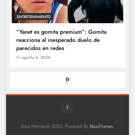
ENTRETENIMIENTO
a
“Yanet es gomita premium”: Gomita
A
reacciona al inesperado duelo de
e
parecidos en redes
d
agosto 6, 2026
Facebook
Área Metrópoli 2026. Powered By
.
BlazeThemes