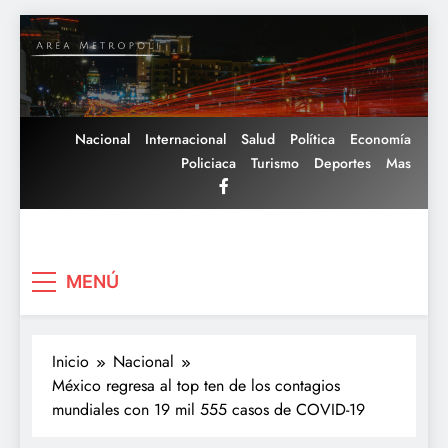
Saltar
al
contenido
Nacional
Internacional
Salud
Política
Economía
Policiaca
Turismo
Deportes
Mas
Area Metropoli
MENÚ
Inicio
Nacional
México regresa al top ten de los contagios
mundiales con 19 mil 555 casos de COVID-19