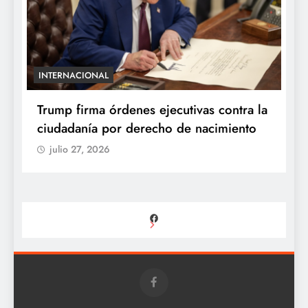
INTERNACIONAL
E
e
Trump firma órdenes ejecutivas contra la
“
ciudadanía por derecho de nacimiento
r
p
julio 27, 2026
Facebook