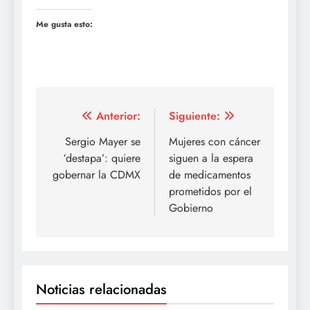
Me gusta esto:
Navegación
Anterior:
Siguiente:
de
Sergio Mayer se
Mujeres con cáncer
‘destapa’: quiere
siguen a la espera
entradas
gobernar la CDMX
de medicamentos
prometidos por el
Gobierno
Noticias relacionadas