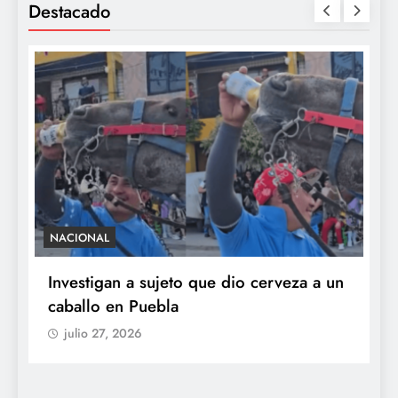
Destacado
NACIONAL
S
e
Investigan a sujeto que dio cerveza a un
M
caballo en Puebla
c
b
julio 27, 2026