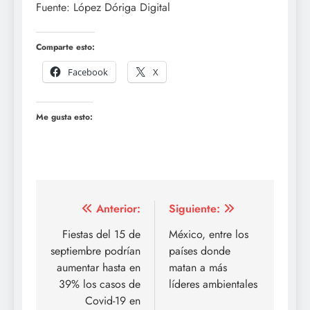
Fuente: López Dóriga Digital
Comparte esto:
Facebook
X
Me gusta esto:
Navegación
Anterior:
Siguiente:
de
Fiestas del 15 de
México, entre los
septiembre podrían
países donde
entradas
aumentar hasta en
matan a más
39% los casos de
líderes ambientales
Covid-19 en