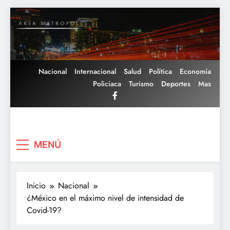
Saltar
al
contenido
Nacional
Internacional
Salud
Política
Economía
Policiaca
Turismo
Deportes
Mas
Area Metropoli
MENÚ
Inicio
Nacional
¿México en el máximo nivel de intensidad de
Covid-19?