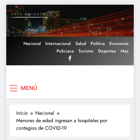
Saltar
al
contenido
Nacional
Internacional
Salud
Política
Economía
Policiaca
Turismo
Deportes
Mas
Area Metropoli
MENÚ
Inicio
Nacional
Menores de edad ingresan a hospitales por
contagios de COVID-19