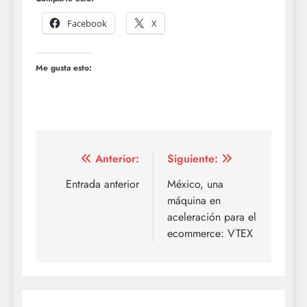
Facebook
X
Me gusta esto:
Navegación
Anterior:
Siguiente:
de
Entrada anterior
México, una
máquina en
entradas
aceleración para el
ecommerce: VTEX