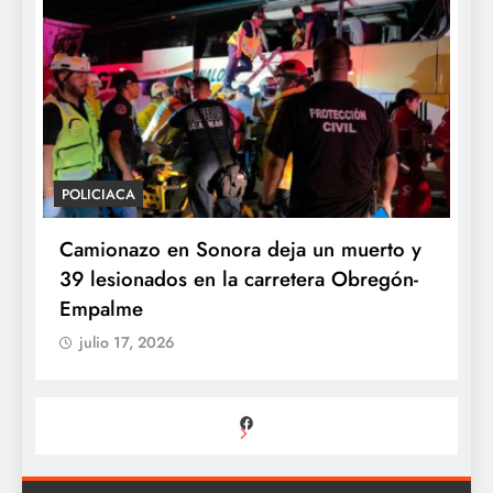
POLICIACA
P
Camionazo en Sonora deja un muerto y
S
39 lesionados en la carretera Obregón-
P
Empalme
A
julio 17, 2026
Facebook