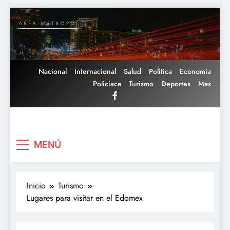
Saltar
al
contenido
Nacional
Internacional
Salud
Política
Economía
Policiaca
Turismo
Deportes
Mas
Area Metropoli
MENÚ
Inicio
Turismo
Lugares para visitar en el Edomex