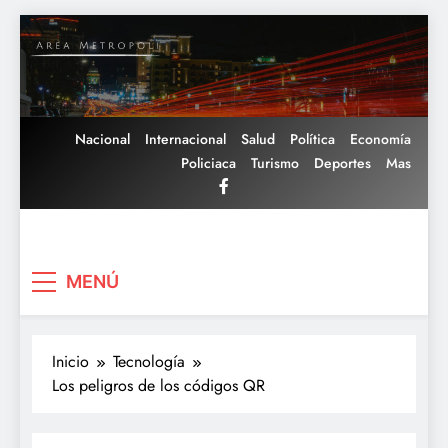
Saltar
al
contenido
Nacional
Internacional
Salud
Política
Economía
Policiaca
Turismo
Deportes
Mas
Area Metropoli
MENÚ
Inicio
Tecnología
Los peligros de los códigos QR