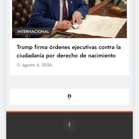
INTERNACIONAL
E
e
Trump firma órdenes ejecutivas contra la
“
ciudadanía por derecho de nacimiento
r
p
agosto 4, 2026
Facebook