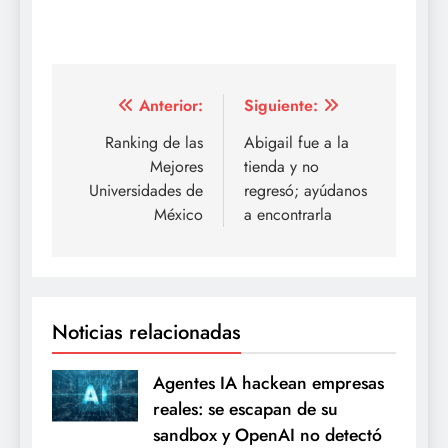
Navegación
Anterior:
Siguiente:
de
Ranking de las
Abigail fue a la
Mejores
tienda y no
entradas
Universidades de
regresó; ayúdanos
México
a encontrarla
Noticias relacionadas
Agentes IA hackean empresas
reales: se escapan de su
sandbox y OpenAI no detectó