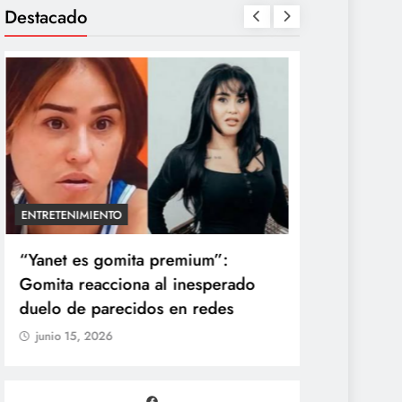
Destacado
ENTRETENIMIENTO
TECNOLOGÍA
“Yanet es gomita premium”:
Agentes IA
Gomita reacciona al inesperado
reales: se
duelo de parecidos en redes
y OpenAI n
junio 15, 2026
junio 15, 20