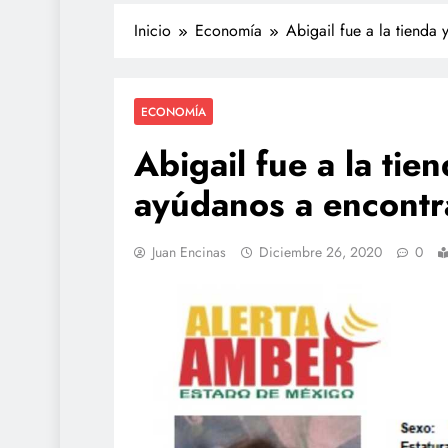
Inicio
Economía
Abigail fue a la tienda
ECONOMÍA
Abigail fue a la tie
ayúdanos a encontr
POLICIACA
Juan Encinas
Diciembre 26, 2020
0
Adulto mayor que mu
atropellado fue empuj
video
junio 15, 2026