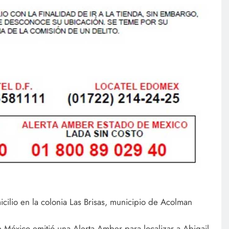
cilio en la colonia Las Brisas, municipio de Acolman
de México emitió una Alerta Amber para localizar a Abigail