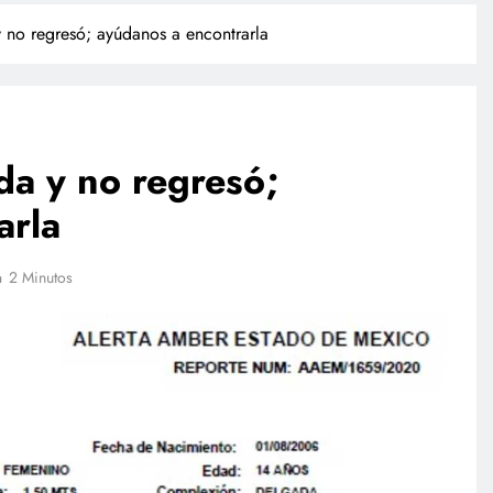
 y no regresó; ayúdanos a encontrarla
nda y no regresó;
arla
INTERNACIONAL
2 Minutos
rió
Trump firma órdenes ejecutivas
ado, revela
contra la ciudadanía por derecho
de nacimiento
junio 15, 2026