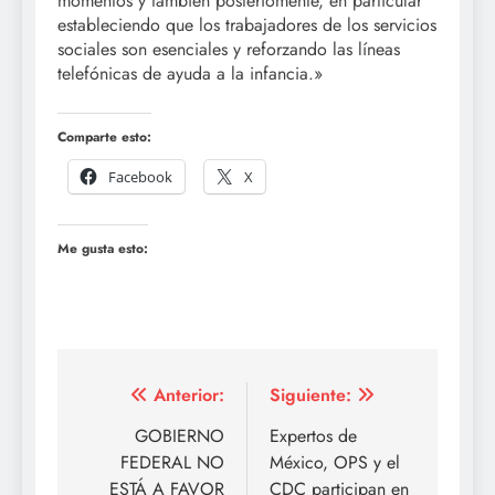
momentos y también posteriomente, en particular
estableciendo que los trabajadores de los servicios
sociales son esenciales y reforzando las líneas
telefónicas de ayuda a la infancia.»
Comparte esto:
Facebook
X
Me gusta esto:
Navegación
Anterior:
Siguiente:
de
GOBIERNO
Expertos de
FEDERAL NO
México, OPS y el
entradas
ESTÁ A FAVOR
CDC participan en