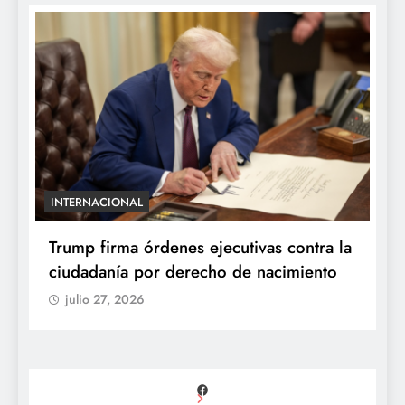
INTERNACIONAL
E
e
Trump firma órdenes ejecutivas contra la
“
ciudadanía por derecho de nacimiento
r
p
julio 27, 2026
Facebook