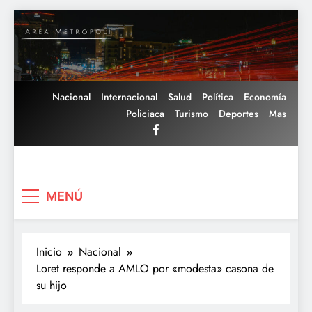
Saltar
al
contenido
Nacional
Internacional
Salud
Política
Economía
Policiaca
Turismo
Deportes
Mas
Area Metropoli
MENÚ
Inicio
Nacional
Loret responde a AMLO por «modesta» casona de
su hijo