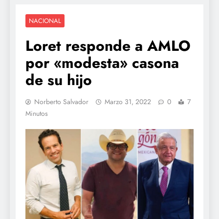
NACIONAL
Loret responde a AMLO
por «modesta» casona
de su hijo
Norberto Salvador
Marzo 31, 2022
0
7
Minutos