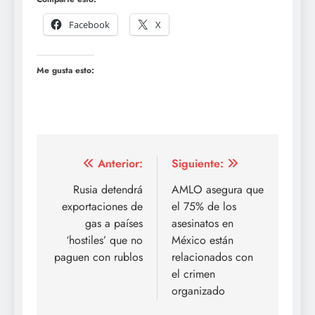
Facebook
X
Me gusta esto:
Navegación
Anterior:
Siguiente:
de
Rusia detendrá
AMLO asegura que
exportaciones de
el 75% de los
entradas
gas a países
asesinatos en
‘hostiles’ que no
México están
paguen con rublos
relacionados con
el crimen
organizado