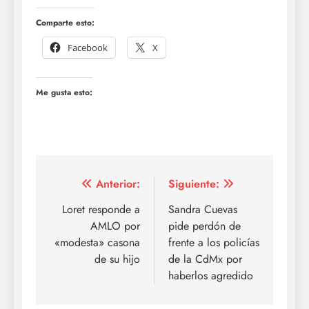
Comparte esto:
Facebook
X
Me gusta esto:
Navegación
Anterior:
Siguiente:
de
Loret responde a
Sandra Cuevas
AMLO por
pide perdón de
entradas
«modesta» casona
frente a los policías
de su hijo
de la CdMx por
haberlos agredido