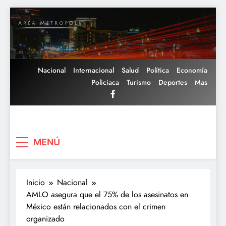
Saltar
al
contenido
Nacional
Internacional
Salud
Política
Economía
Policiaca
Turismo
Deportes
Mas
Area Metropoli
MENÚ
Inicio
Nacional
AMLO asegura que el 75% de los asesinatos en
México están relacionados con el crimen
organizado