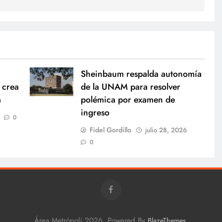
Sheinbaum respalda autonomía
 crea
de la UNAM para resolver
a
polémica por examen de
ingreso
0
Fidel Gordillo
julio 28, 2026
0
Área Metrópoli 2026. Powered By
.
BlazeThemes