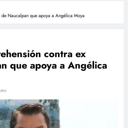
de de Naucalpan que apoya a Angélica Moya
rehensión contra ex
an que apoya a Angélica
POLICIACA
lación de
Camionazo en Sonora deja un
sta a finales
muerto y 39 lesionados en la
utos
carretera Obregón-Empalme
julio 28, 2026