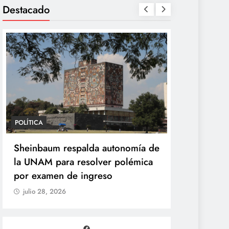
Destacado
POLÍTICA
POLÍTICA
Sheinbaum desaparece la Vocería
Sheinbaum 
de la Presidencia y crea nueva
la UNAM par
Unidad de Ayudantía
por examen
julio 28, 2026
julio 28, 202