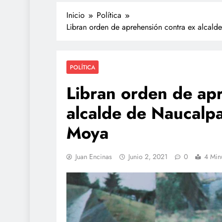
Inicio
Política
Libran orden de aprehensión contra ex alcal
POLÍTICA
Libran orden de ap
alcalde de Naucalp
TECNOLOGÍA
Moya
Propuesta para la regu
redes sociales estará li
Juan Encinas
Junio 2, 2021
0
4 Min
de agosto: Sheinbaum
julio 28, 2026