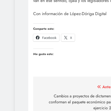
van en ese sentido, ojalá y los legisladores 
Con información de López-Dóriga Digital
Comparte esto:
Facebook
X
Me gusta esto:
Navegación
Ante
de
Cambios a proyectos de dictamen
conforman el paquete económico par
entradas
ejercicio