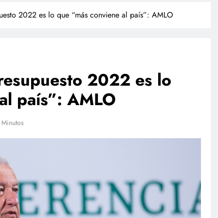
puesto 2022 es lo que “más conviene al país”: AMLO
Presupuesto 2022 es lo
al país”: AMLO
POLICIACA
 Minutos
Adulto mayor que murió
atropellado fue empujado, revela
video
julio 27, 2026