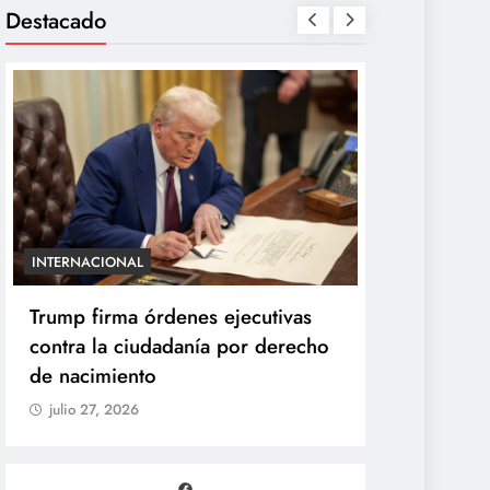
Destacado
INTERNACIONAL
ENTRETENIMIE
Trump firma órdenes ejecutivas
“Yanet es 
contra la ciudadanía por derecho
Gomita rea
de nacimiento
duelo de p
julio 27, 2026
julio 27, 20