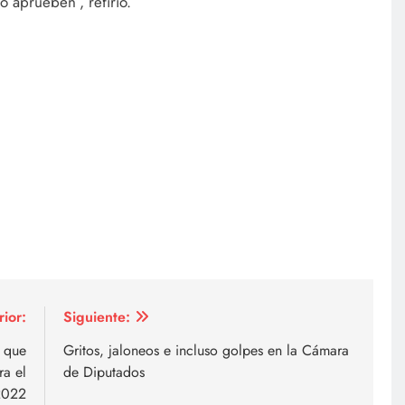
lo aprueben”, refirió.
rior:
Siguiente:
 que
Gritos, jaloneos e incluso golpes en la Cámara
a el
de Diputados
 2022