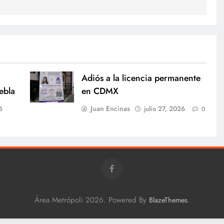
Adiós a la licencia permanente
ebla
en CDMX
Juan Encinas
6
julio 27, 2026
0
Área Metrópoli 2026. Powered By
.
BlazeThemes