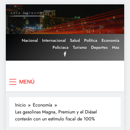
Saltar
al
contenido
Nacional
Internacional
Salud
Política
Economía
Policiaca
Turismo
Deportes
Mas
Area Metropoli
MENÚ
Inicio
Economía
Las gasolinas Magna, Premium y el Diésel
contarán con un estímulo fiscal de 100%